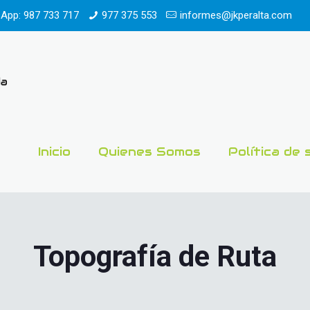
App: 987 733 717
977 375 553
informes@jkperalta.com
Inicio
Quienes Somos
Política de 
Topografía de Ruta